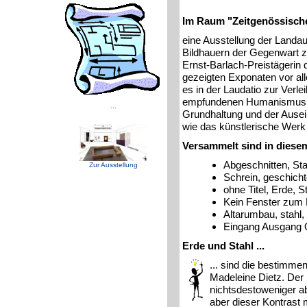
Im Raum "Zeitgenössische
eine Ausstellung der Landau
Bildhauern der Gegenwart z
Ernst-Barlach-Preistägerin 
gezeigten Exponaten vor all
es in der Laudatio zur Verle
empfundenen Humanismus, e
...
Grundhaltung und der Ausei
wie das künstlerische Werk 
Versammelt sind in diese
Abgeschnitten, Sta
Zur Ausstellung
Schrein, geschicht
ohne Titel, Erde, S
Kein Fenster zum 
Altarumbau, stahl,
Eingang Ausgang O
Erde und Stahl ...
... sind die bestimmen
Madeleine Dietz. Der 
nichtsdestoweniger a
aber dieser Kontrast